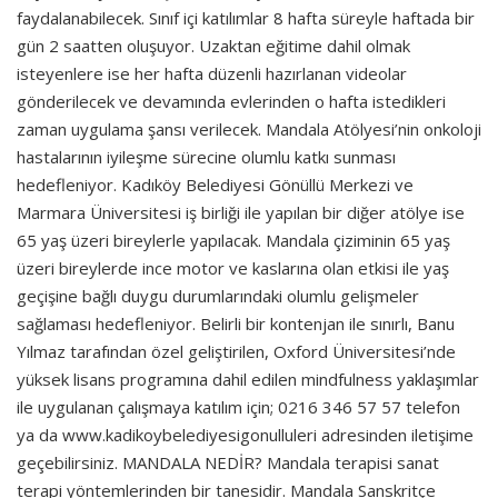
faydalanabilecek. Sınıf içi katılımlar 8 hafta süreyle haftada bir
gün 2 saatten oluşuyor. Uzaktan eğitime dahil olmak
isteyenlere ise her hafta düzenli hazırlanan videolar
gönderilecek ve devamında evlerinden o hafta istedikleri
zaman uygulama şansı verilecek. Mandala Atölyesi’nin onkoloji
hastalarının iyileşme sürecine olumlu katkı sunması
hedefleniyor. Kadıköy Belediyesi Gönüllü Merkezi ve
Marmara Üniversitesi iş birliği ile yapılan bir diğer atölye ise
65 yaş üzeri bireylerle yapılacak. Mandala çiziminin 65 yaş
üzeri bireylerde ince motor ve kaslarına olan etkisi ile yaş
geçişine bağlı duygu durumlarındaki olumlu gelişmeler
sağlaması hedefleniyor. Belirli bir kontenjan ile sınırlı, Banu
Yılmaz tarafından özel geliştirilen, Oxford Üniversitesi’nde
yüksek lisans programına dahil edilen mindfulness yaklaşımlar
ile uygulanan çalışmaya katılım için; 0216 346 57 57 telefon
ya da www.kadikoybelediyesigonulluleri adresinden iletişime
geçebilirsiniz. MANDALA NEDİR? Mandala terapisi sanat
terapi yöntemlerinden bir tanesidir. Mandala Sanskritçe