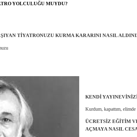
YATRO YOLCULUĞU MUYDU
?
TAŞIYAN TİYATRONUZU KURMA KARARINI NASIL ALDINI
omuzu
KENDİ YAYINEVİNİZ
Kurdum, kapattım, elimde k
ÜCRETSİZ EĞİTİM V
AÇMAYA NASIL CESA