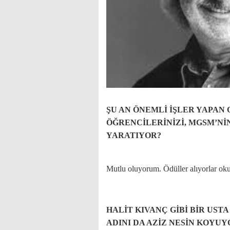
ŞU AN ÖNEMLİ İŞLER YAPA
ÖĞRENCİLERİNİZİ, MGSM’Nİ
YARATIYOR?
Mutlu oluyorum. Ödüller alıyorlar okull
HALİT KIVANÇ GİBİ BİR UST
ADINI DA AZİZ NESİN KOYUY