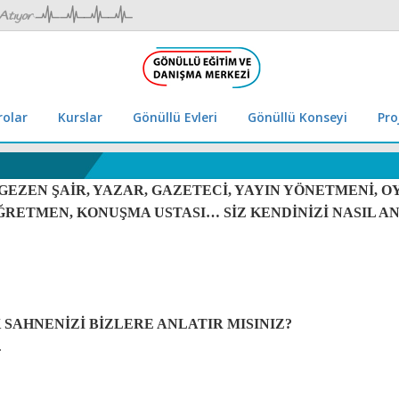
rolar
Kurslar
Gönüllü Evleri
Gönüllü Konseyi
Pro
GEZEN ŞAİR, YAZAR, GAZETECİ, YAYIN YÖNETMENİ, OY
ĞRETMEN, KONUŞMA USTASI… SİZ KENDİNİZİ NASIL AN
K SAHNENİZİ BİZLERE ANLATIR MISINIZ?
.