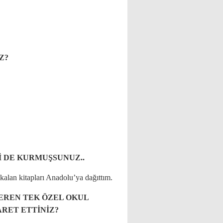
Z?
İ DE KURMUŞSUNUZ..
alan kitapları Anadolu’ya dağıttım.
EREN TEK ÖZEL OKUL
RET ETTİNİZ?