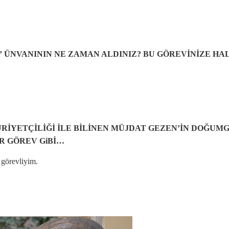
Sİ” ÜNVANININ NE ZAMAN ALDINIZ? BU GÖREVİNİZE H
İYETÇİLİĞİ İLE BİLİNEN MÜJDAT GEZEN’İN DOĞUM
İR GÖREV GiBİ…
 görevliyim.