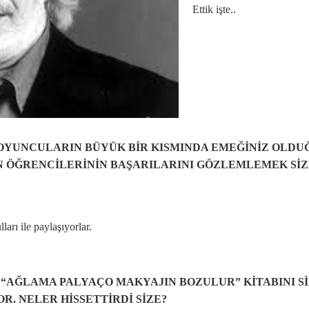
Ettik işte..
N OYUNCULARIN BÜYÜK BİR KISMINDA EMEĞİNİZ OLD
N ÖĞRENCİLERİNİN BAŞARILARINI GÖZLEMLEMEK Sİ
arı ile paylaşıyorlar.
A “AĞLAMA PALYAÇO MAKYAJIN BOZULUR” KİTABINI Sİ
OR. NELER HİSSETTİRDİ SİZE?