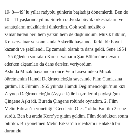
1948—49’ lu yıllar radyolu günlerin başladığı dönemlerdi. Ben de
10 – 11 yaşlarındaydım. Sürekli radyoda büyük orkestraların ve
sanatçıların müziklerini dinlerdim. Çok sesli müziğe o
zamanlardan beri hem yatkın hem de düşkündüm. Müzik tutkum,
Konservatuar ve sonrasında Askerlik hayatında farklı bir boyut
kazandı ve şekillendi. Eş zamanlı olarak ta dans geldi. Sene 1954
– 55 öğleden sonraları Konservatuarın Şan Bölümüne devam
ederken akşamları da dans dersleri veriyordum.
Aslında Müzik hayatından önce Vefa Lisesi’ndeki Müzik
öğretmenim Hamdi Değirmencioğlu sayesinde Film Camiasına
girdim. İlk Filmim 1955 yılında Hamdi Değirmencioğlu’nun kızı
Zeynep Değirmencioğlu (Ayşecik) ile başrollerini paylaştığım
Çingene Aşkı idi. Burada Çingene rolünde oynadım. 2. Film
Metin Erksan’ın yönettiği “Gecelerin Ötesi” oldu. Bu film 2 sene
sürdü. Ben bu arada Kore’ye gittim geldim. Film döndükten sonra
bitirildi. Bu yönetmen Metin Erksan’ın idealizmi ile alakalı bir
durumdu.