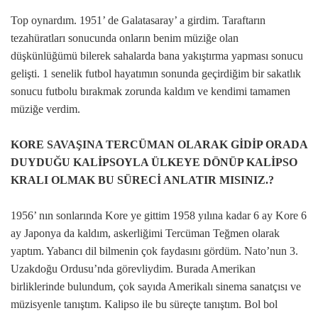
Top oynardım. 1951’ de Galatasaray’ a girdim. Taraftarın
tezahüratları sonucunda onların benim müziğe olan
düşkünlüğümü bilerek sahalarda bana yakıştırma yapması sonucu
gelişti. 1 senelik futbol hayatımın sonunda geçirdiğim bir sakatlık
sonucu futbolu bırakmak zorunda kaldım ve kendimi tamamen
müziğe verdim.
KORE SAVAŞINA TERCÜMAN OLARAK GİDİP ORADA
DUYDUĞU KALİPSOYLA ÜLKEYE DÖNÜP KALİPSO
KRALI OLMAK BU SÜRECİ ANLATIR MISINIZ.?
1956’ nın sonlarında Kore ye gittim 1958 yılına kadar 6 ay Kore 6
ay Japonya da kaldım, askerliğimi Tercüman Teğmen olarak
yaptım. Yabancı dil bilmenin çok faydasını gördüm. Nato’nun 3.
Uzakdoğu Ordusu’nda görevliydim. Burada Amerikan
birliklerinde bulundum, çok sayıda Amerikalı sinema sanatçısı ve
müzisyenle tanıştım. Kalipso ile bu süreçte tanıştım. Bol bol