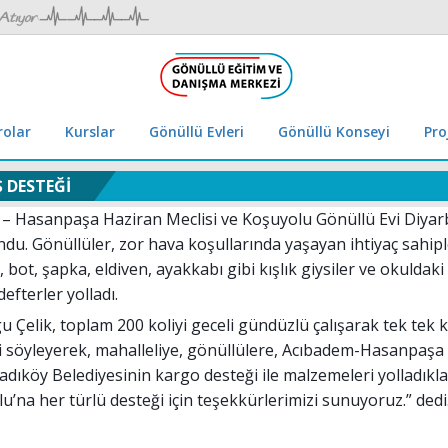
rolar
Kurslar
Gönüllü Evleri
Gönüllü Konseyi
Pro
 DESTEĞİ
– Hasanpaşa Haziran Meclisi ve Koşuyolu Gönüllü Evi Diyarb
du. Gönüllüler, zor hava koşullarında yaşayan ihtiyaç sahip
 bot, şapka, eldiven, ayakkabı gibi kışlık giysiler ve okuldaki 
efterler yolladı.
u Çelik, toplam 200 koliyi geceli gündüzlü çalışarak tek tek 
ini söyleyerek, mahalleliye, gönüllülere, Acıbadem-Hasanpaşa 
adıköy Belediyesinin kargo desteği ile malzemeleri yolladıkla
na her türlü desteği için teşekkürlerimizi sunuyoruz.” dedi