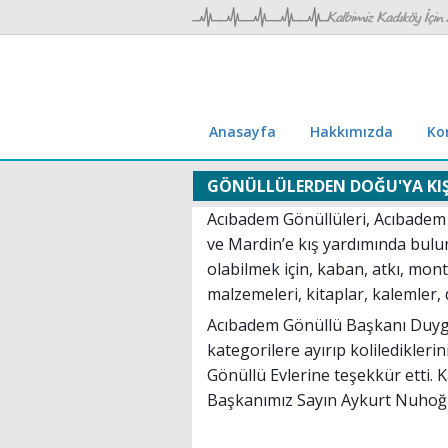
Anasayfa
Hakkımızda
Ko
GÖNÜLLÜLERDEN DOĞU'YA KIŞ
Acıbadem Gönüllüleri, Acıbadem 
ve Mardin’e kış yardımında bulun
olabilmek için, kaban, atkı, mont,
malzemeleri, kitaplar, kalemler, d
Acıbadem Gönüllü Başkanı Duy
g
kategorilere ayırıp koliledikler
Gönüllü Evlerine teşekkür etti. K
Başkanımız Sayın Aykurt Nuhoğlu’