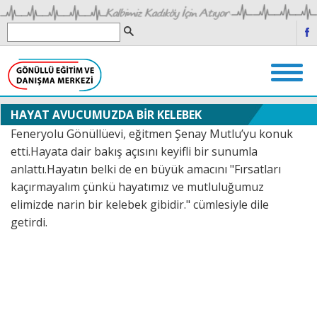
HAYAT AVUCUMUZDA BİR KELEBEK
Feneryolu
Gönüllüevi,
eğitmen Şenay Mutlu
’
yu konuk
etti.
Hayata dair
bakış açısını
keyifli bir sunum
la
anlattı
.
Hayatın belki de en büyük amacını "
Fırsatları
kaçırmayalım çünkü hayatımız ve mutluluğumuz
elimizde narin bir kelebek gibidir." cümlesiyle
dile
getirdi.