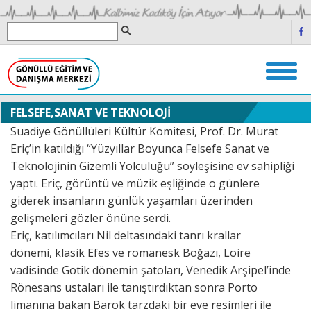
FELSEFE,SANAT VE TEKNOLOJİ
Suadiye Gönüllüleri Kültür Komitesi, Prof. Dr. Murat
Eriç’in katıldığı “Yüzyıllar Boyunca Felsefe Sanat ve
Teknolojinin Gizemli Yolculuğu” söyleşisine ev sahipliği
yaptı. Eriç, görüntü ve müzik eşliğinde o günlere
giderek insanların günlük yaşamları üzerinden
gelişmeleri gözler önüne serdi.
Eriç, katılımcıları Nil deltasındaki tanrı krallar
dönemi, klasik Efes ve romanesk Boğazı, Loire
vadisinde Gotik dönemin şatoları, Venedik Arşipel’inde
Rönesans ustaları ile tanıştırdıktan sonra Porto
limanına bakan Barok tarzdaki bir eve resimleri ile