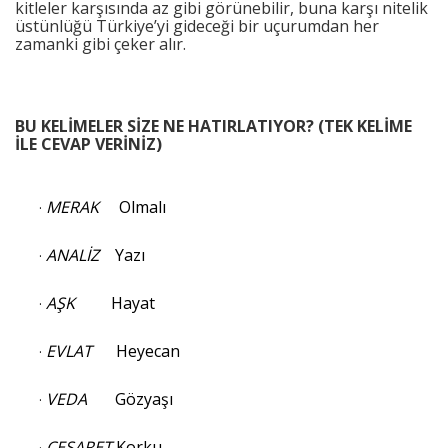
kitleler karşısında az gibi görünebilir, buna karşı nitelik
üstünlüğü Türkiye’yi gideceği bir uçurumdan her
zamanki gibi çeker alır.
BU KELİMELER SİZE NE HATIRLATIYOR? (TEK KELİME
İLE CEVAP VERİNİZ)
MERAK
Olmalı
·
ANALİZ
Yazı
·
AŞK
Hayat
·
EVLAT
Heyecan
·
VEDA
Gözyaşı
·
CESARET
Korku