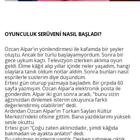
OYUNCULUK SERÜVENİ NASIL BAŞLADI?
Özcan Alpar’ın yönlendirmesi ile kafamda bir şeyler
oluştu. Ancak bir türlü başlayamıyordum. Sonra bir
gece uykum kaçtı. Televizyon izlerken aklıma oyun
geldi. Elime kâğıt alıp yıllar içinde neler yaşadım, hangi
olaylara tanık oldum notlar aldım. Sonra bunları nasıl
esprilerle süslerim diye düşündüm.
Ertesi gün oturup yazmaya başladım. Bir çırpıda 60
sayfa yazmışım. Özcan Alpar’a elektronik posta ile
gönderdim. Alpar iki gün sonra aradı, “bunu sizin
ağzınızdan dinlemek isterim okuyunca farklı
değerlendirmiş olabilirim” dedi.
Ardından Özcan Alpar’ın Türkan Saylan Kültür
Merkezi’ndeki ofisine gittim. Bana yazdıklarımı yüksek
sesle okuttu.
Ertesi gün “Çoğu zaten aklınızdadır, şimdi kâğıda
bakmadan ve ayakta anlatın” dedi.
Bu çalışmayı günlerce yaptık. Derken sahneye çıktık.