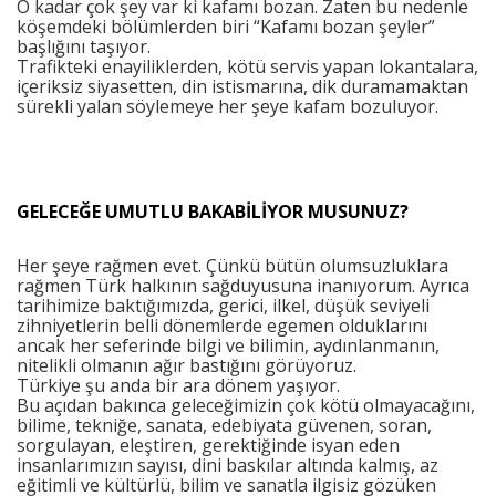
O kadar çok şey var ki kafamı bozan. Zaten bu nedenle
köşemdeki bölümlerden biri “Kafamı bozan şeyler”
başlığını taşıyor.
Trafikteki enayiliklerden, kötü servis yapan lokantalara,
içeriksiz siyasetten, din istismarına, dik duramamaktan
sürekli yalan söylemeye her şeye kafam bozuluyor.
GELECEĞE UMUTLU BAKABİLİYOR MUSUNUZ?
Her şeye rağmen evet. Çünkü bütün olumsuzluklara
rağmen Türk halkının sağduyusuna inanıyorum. Ayrıca
tarihimize baktığımızda, gerici, ilkel, düşük seviyeli
zihniyetlerin belli dönemlerde egemen olduklarını
ancak her seferinde bilgi ve bilimin, aydınlanmanın,
nitelikli olmanın ağır bastığını görüyoruz.
Türkiye şu anda bir ara dönem yaşıyor.
Bu açıdan bakınca geleceğimizin çok kötü olmayacağını,
bilime, tekniğe, sanata, edebiyata güvenen, soran,
sorgulayan, eleştiren, gerektiğinde isyan eden
insanlarımızın sayısı, dini baskılar altında kalmış, az
eğitimli ve kültürlü, bilim ve sanatla ilgisiz gözüken