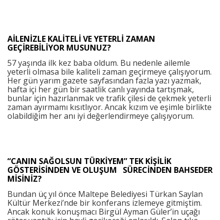
AİLENİZLE KALİTELİ VE YETERLİ ZAMAN
GEÇİREBİLİYOR MUSUNUZ?
57 yaşında ilk kez baba oldum. Bu nedenle ailemle
yeterli olmasa bile kaliteli zaman geçirmeye çalışıyorum.
Her gün yarım gazete sayfasından fazla yazı yazmak,
hafta içi her gün bir saatlik canlı yayında tartışmak,
bunlar için hazırlanmak ve trafik çilesi de çekmek yeterli
zaman ayırmamı kısıtlıyor. Ancak kızım ve eşimle birlikte
olabildiğim her anı iyi değerlendirmeye çalışıyorum.
“CANIN SAĞOLSUN TÜRKİYEM” TEK KİŞİLİK
GÖSTERİSİNDEN VE OLUŞUM SÜRECİNDEN BAHSEDER
MİSİNİZ?
Bundan üç yıl önce Maltepe Belediyesi Türkan Saylan
Kültür Merkezi’nde bir konferans izlemeye gitmiştim.
Ancak konuk konuşmacı Birgül Ayman Güler’in uçağı