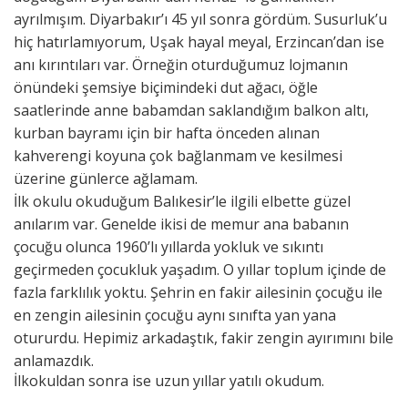
ayrılmışım. Diyarbakır’ı 45 yıl sonra gördüm. Susurluk’u
hiç hatırlamıyorum, Uşak hayal meyal, Erzincan’dan ise
anı kırıntıları var. Örneğin oturduğumuz lojmanın
önündeki şemsiye biçimindeki dut ağacı, öğle
saatlerinde anne babamdan saklandığım balkon altı,
kurban bayramı için bir hafta önceden alınan
kahverengi koyuna çok bağlanmam ve kesilmesi
üzerine günlerce ağlamam.
İlk okulu okuduğum Balıkesir’le ilgili elbette güzel
anılarım var. Genelde ikisi de memur ana babanın
çocuğu olunca 1960’lı yıllarda yokluk ve sıkıntı
geçirmeden çocukluk yaşadım. O yıllar toplum içinde de
fazla farklılık yoktu. Şehrin en fakir ailesinin çocuğu ile
en zengin ailesinin çocuğu aynı sınıfta yan yana
otururdu. Hepimiz arkadaştık, fakir zengin ayırımını bile
anlamazdık.
İlkokuldan sonra ise uzun yıllar yatılı okudum.