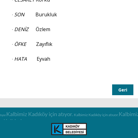
·
SON
Burukluk
·
DENİZ
Özlem
·
ÖFKE
Zayıflık
·
HATA
Eyvah
·
Geri