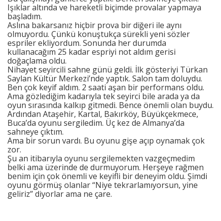
Işıklar altında ve hareketli biçimde provalar yapmaya
başladım.
Aslına bakarsanız hiçbir prova bir diğeri ile aynı
olmuyordu. Çünkü konuştukça sürekli yeni sözler
espriler ekliyordum. Sonunda her durumda
kullanacağım 25 kadar espriyi not aldım gerisi
doğaçlama oldu.
Nihayet seyircili sahne günü geldi. İlk gösteriyi Türkan
Saylan Kültür Merkezi’nde yaptık. Salon tam doluydu.
Ben çok keyif aldım. 2 saati aşan bir performans oldu.
Ama gözlediğim kadarıyla tek seyirci bile arada ya da
oyun sırasında kalkıp gitmedi. Bence önemli olan buydu.
Ardından Ataşehir, Kartal, Bakırköy, Büyükçekmece,
Buca’da oyunu sergiledim. Üç kez de Almanya’da
sahneye çıktım.
Ama bir sorun vardı. Bu oyunu gişe açıp oynamak çok
zor.
Şu an itibarıyla oyunu sergilemekten vazgeçmedim
belki ama üzerinde de durmuyorum. Herşeye rağmen
benim için çok önemli ve keyifli bir deneyim oldu. Şimdi
oyunu görmüş olanlar “Niye tekrarlamıyorsun, yine
geliriz” diyorlar ama ne çare.