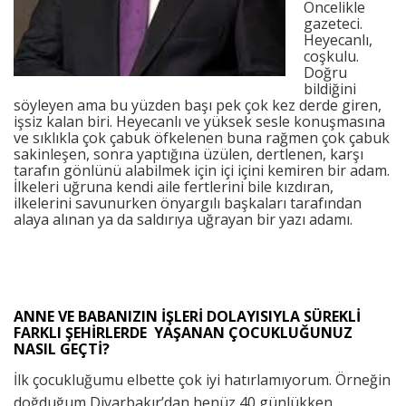
Öncelikle
gazeteci.
Heyecanlı,
coşkulu.
Doğru
bildiğini
söyleyen ama bu yüzden başı pek çok kez derde giren,
işsiz kalan biri. Heyecanlı ve yüksek sesle konuşmasına
ve sıklıkla çok çabuk öfkelenen buna rağmen çok çabuk
sakinleşen, sonra yaptığına üzülen, dertlenen, karşı
tarafın gönlünü alabilmek için içi içini kemiren bir adam.
İlkeleri uğruna kendi aile fertlerini bile kızdıran,
ilkelerini savunurken önyargılı başkaları tarafından
alaya alınan ya da saldırıya uğrayan bir yazı adamı.
ANNE VE BABANIZIN İŞLERİ DOLAYISIYLA SÜREKLİ
FARKLI ŞEHİRLERDE YAŞANAN ÇOCUKLUĞUNUZ
NASIL GEÇTİ?
İlk çocukluğumu elbette çok iyi hatırlamıyorum. Örneğin
doğduğum Diyarbakır’dan henüz 40 günlükken