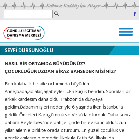
SEYFİ DURSUNOĞLU
NASIL BİR ORTAMDA BÜYÜDÜNÜZ?
ÇOCUKLUĞUNUZDAN BİRAZ BAHSEDER MİSİNİZ?
Ben kalabalık bir aile ortamında büyüdüm.
Anne,baba,ablalar,ağabeyler….En küçük bendim. Sonraları bir
erkek kardeşim daha oldu.Trabzon’da dünyaya
geldim.Babamın işleri nedeniyle 6 yaşında iken İstanbul’a
geldik. Önceleri Karagümrük ve Vefa’da oturduk. Daha sonra
babam Beylerbeyi’nde bahçe içinde bir ev satın aldı. Uzun
yıllar ailemle birlikte orada oturdum. En güzel çocukluk ve
gençlik anılarım o evdedir. İlkokula Fatih 56. İlkokulda