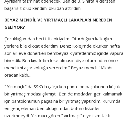
Ayrılsam tazminat ödenecek. Ben de 3. Sınıfta 4 dersten
başarısız olup kendimi okuldan attırdım.
BEYAZ MENDİL VE YIRTMAÇLI LAKAPLARI NEREDEN
GELİYOR?
Çocukluğumdan beri titiz biriydim. Oturduğum kalktığım
yerlere bile dikkat ederdim. Deniz Koleji’nde okurken hafta
sonları eve dönerken bembeyaz kıyafetlerimiz içinde vapura
binerdik. Ben kıyafetim leke olmasın diye oturmadan önce
mendilimi açar,koltuğa sererdim.” Beyaz mendil “ lâkabı
oradan kaldı…
“ Yırtmaçlı “ da SSK’da çalışırken pantolon paçalarında küçük
bir yırtmaç modası çıkmıştı. Ben de modadan geri kalmamak
için pantolonumun paçasına bir yırtmaç yaptırdım. Kurumda
en genç eleman ben olduğumdan bütün dikkatler
üzerimdeydi. Yırtmacı gören “ yırtmaçlı” diye isim taktı…