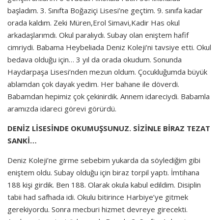
başladım. 3. Sınıfta Boğaziçi Lisesi’ne geçtim. 9. sınıfa kadar
orada kaldım. Zeki Müren,Erol Simavi,Kadir Has okul
arkadaşlarımdı. Okul paralıydı. Subay olan eniştem hafif
cimriydi. Babama Heybeliada Deniz Koleji’ni tavsiye etti. Okul
bedava olduğu için… 3 yıl da orada okudum. Sonunda
Haydarpaşa Lisesi’nden mezun oldum. Çocukluğumda büyük
ablamdan çok dayak yedim. Her bahane ile döverdi.
Babamdan hepimiz çok çekinirdik. Annem idareciydi. Babamla
aramızda idareci görevi görürdü.
DENİZ LİSESİNDE OKUMUŞSUNUZ. SİZİNLE BİRAZ TEZAT
SANKİ…
Deniz Koleji’ne girme sebebim yukarda da söylediğim gibi
eniştem oldu. Subay olduğu için biraz torpil yaptı. İmtihana
188 kişi girdik. Ben 188. Olarak okula kabul edildim. Disiplin
tabii had safhada idi. Okulu bitirince Harbiye’ye gitmek
gerekiyordu. Sonra mecburi hizmet devreye girecekti.