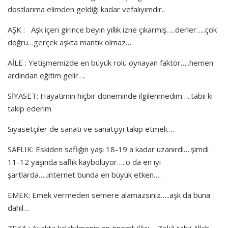
dostlarıma elimden geldiği kadar vefalıyımdır..
AŞK : Aşk içeri girince beyin yıllık izne çıkarmış…..derler…..çok
doğru…gerçek aşkta mantık olmaz…
AİLE : Yetişmemizde en büyük rolü oynayan faktör…..hemen
ardından eğitim gelir….
SİYASET: Hayatımın hiçbir döneminde ilgilenmedim…..tabii ki
takip ederim
Siyasetçiler de sanatı ve sanatçıyı takip etmeli….
SAFLIK: Eskiden saflığın yaşı 18-19 a kadar uzanırdı….şimdi
11-12 yaşında saflık kayboluyor…..o da en iyi
şartlarda…..internet bunda en büyük etken….
EMEK: Emek vermeden semere alamazsınız…..aşk da buna
dahil…