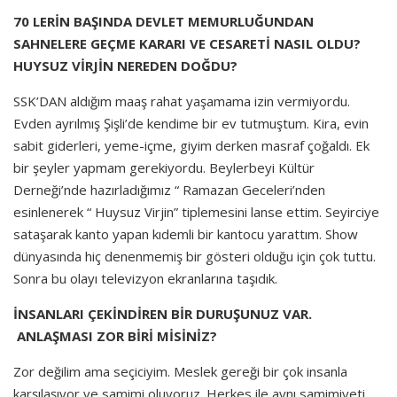
70 LERİN BAŞINDA DEVLET MEMURLUĞUNDAN
SAHNELERE GEÇME KARARI VE CESARETİ NASIL OLDU?
HUYSUZ VİRJİN NEREDEN DOĞDU?
SSK’DAN aldığım maaş rahat yaşamama izin vermiyordu.
Evden ayrılmış Şişli’de kendime bir ev tutmuştum. Kira, evin
sabit giderleri, yeme-içme, giyim derken masraf çoğaldı. Ek
bir şeyler yapmam gerekiyordu. Beylerbeyi Kültür
Derneği’nde hazırladığımız “ Ramazan Geceleri’nden
esinlenerek “ Huysuz Virjin” tiplemesini lanse ettim. Seyirciye
sataşarak kanto yapan kıdemli bir kantocu yarattım. Show
dünyasında hiç denenmemiş bir gösteri olduğu için çok tuttu.
Sonra bu olayı televizyon ekranlarına taşıdık.
İNSANLARI ÇEKİNDİREN BİR DURUŞUNUZ VAR.
ANLAŞMASI ZOR BİRİ MİSİNİZ?
Zor değilim ama seçiciyim. Meslek gereği bir çok insanla
karşılaşıyor ve samimi oluyoruz. Herkes ile aynı samimiyeti