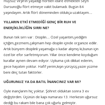
Huysuz Virjin’in yaşadığı flörtleri idare etmekten Seyfi
Dursunoğlu flört etmeye vakit bulamadı. Bugün 84
yaşındayım. Artık flört döneminden oldukça uzaktayım….
YILLARIN ETKİ ETMEDİĞİ GENÇ BİR RUH VE
ENERJİKLİKLİĞİN SIRRI NE?
Bunun tek sırrı var : Disiplin…. Özel yaşantım,yediğim
içtiğim,gezmem,çalışmam hep disiplin içinde organize edilir.
Artık bünyem disiplinli yaşamağa o kadar alışmış ki,bunun için
özel bir efor sarfetmiyorum. Yıllar önce kendime koyduğum
kurallar aynen devam ediyor. Uykuma çok dikkat ederim,
gece hayatım yoktur. Hafif yerim,kışın yürüyüş,yazın yüzme
beni dinç tutan faktörler.
UĞURUNUZ YA DA BATIL İNANCINIZ VAR MI?
Öyle inançlarım hiç yoktur. Şöhret olduktan sonra 3 ev
değiştirdim. Üçünün de kapı numarası 13. Herkesin uğursuz
dediği bu rakam bile bana çok uğurlu gelmiştir.