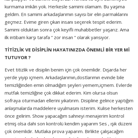
kurmama imkân yok. Herkesle samimi olamam. Bu yaşıma
geldim. En samimi arkadaşlarımın sayısı bir elin parmaklarını
geçmez. Evime giren çıkan insanı seçerek tespit ederim.
Samimi olduktan sonra çok keyifli muhabbetler yaşarız. Ama
ilk intibam karşı tarafa “ zor insan “ olarak yansıyor.
TİTİZLİK VE DİSİPLİN HAYATINIZDA ÖNEMLİ BİR YER Mİ
TUTUYOR ?
Evet titizlik ve disiplin benim için çok önemlidir. Dışarda her
yerde yiyip içmem. Arkadaşlarımın,dostlarımın evinde bile
temizliğinden emin olmadığım şeyleri yemem,içmem. Evlerde
mutfak temizliğine çok dikkat ederim. Kim olursa olsun
sofraya oturmadan ellerini yıkatırım. Disipline gelince yaptığım
anlaşmalarda maddelere uyulmasını isterim. Kulise herkesten
önce gelirim. Show yapacağım sahneyi menajerim kontrol
etmiş olsa dahi son kontrolü kendim yaparım Ses , ışık düzeni
çok önemlidir. Mutlaka prova yaparım. Birlikte çalışacağım