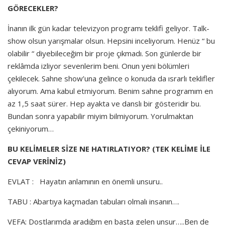
GÖRECEKLER?
İnanın ilk gün kadar televizyon programı teklifi geliyor. Talk-
show olsun yarışmalar olsun. Hepsini inceliyorum. Henüz “ bu
olabilir “ diyebileceğim bir proje çıkmadı. Son günlerde bir
reklâmda izliyor sevenlerim beni. Onun yeni bölümleri
çekilecek. Sahne show’una gelince o konuda da ısrarlı teklifler
alıyorum. Ama kabul etmiyorum. Benim sahne programım en
az 1,5 saat sürer. Hep ayakta ve danslı bir gösteridir bu.
Bundan sonra yapabilir miyim bilmiyorum. Yorulmaktan
çekiniyorum…
BU KELİMELER SİZE NE HATIRLATIYOR? (TEK KELİME İLE
CEVAP VERİNİZ)
EVLAT : Hayatın anlamının en önemli unsuru..
TABU : Abartıya kaçmadan tabuları olmalı insanın….
VEFA: Dostlarımda aradığım en başta gelen unsur…..Ben de