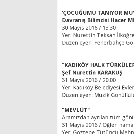
‘ÇOCUĞUMU TANIYOR MU
Davranış Bilimcisi Hacer 
30 Mayıs 2016 / 13.30
Yer: Nurettin Teksan İlköğr
Düzenleyen: Fenerbahçe Gön
‘’KADIKÖY HALK TÜRKÜLERİ
Şef Nurettin KARAKUŞ
31 Mayıs 2016 / 20.00
Yer: Kadıköy Belediyesi Evle
Düzenleyen: Müzik Gönüllül
‘’MEVLÜT"
Aramızdan ayrılan tüm gönüll
31 Mayıs 2016 / Öğlen namaz
Yer: Göztepe Tütüncü Mehm