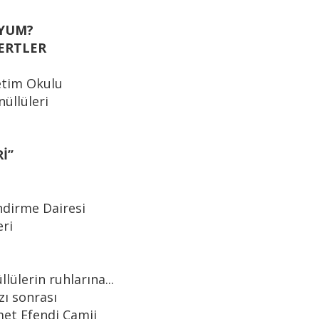
YUM?
MERTLER
etim Okulu
üllüleri
’’
ndirme Dairesi
eri
ülerin ruhlarına...
ı sonrası
et Efendi Camii