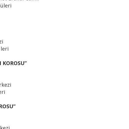
üleri
zi
leri
 KOROSU’’
rkezi
eri
ROSU’’
kezi