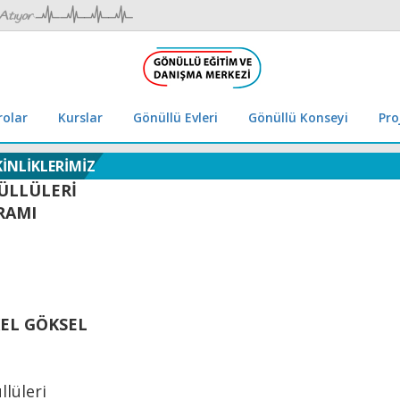
rolar
Kurslar
Gönüllü Evleri
Gönüllü Konseyi
Pro
KİNLİKLERİMİZ
ÜLLÜLERİ
RAMI
KEL GÖKSEL
lüleri