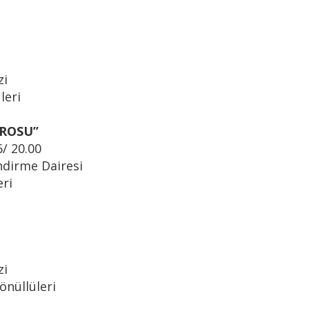
zi
leri
ROSU’’
/ 20.00
ndirme Dairesi
eri
zi
nüllüleri