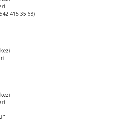
eri
0542 415 35 68)
kezi
ri
kezi
eri
’’